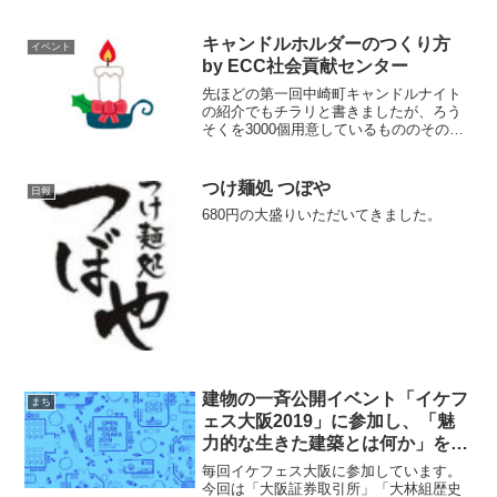
キャンドルホルダーのつくり方
イベント
by ECC社会貢献センター
先ほどの第一回中崎町キャンドルナイト
の紹介でもチラリと書きましたが、ろう
そくを3000個用意しているもののその土
台となるキャンドルナイトホルダーは準
備できていません。ですからなるべく多
くの方につくっていただこうと考えてい
つけ麺処 つぼや
日報
ます。
680円の大盛りいただいてきました。
建物の一斉公開イベント「イケフ
まち
ェス大阪2019」に参加し、「魅
力的な生きた建築とは何か」を考
えました。
毎回イケフェス大阪に参加しています。
今回は「大阪証券取引所」「大林組歴史