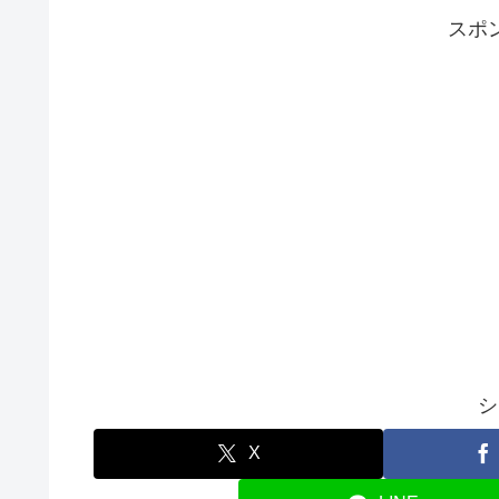
スポ
シ
X