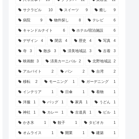
サクラビル
10
スイーツ
9
癒し
9
病院
9
物件探し
8
テレビ
6
キャンドルナイト
6
ホテル/宿泊施設
6
デザイン
4
閉店
4
歴史
4
写真
4
寺
3
散歩
3
済美地域誌
3
古着
3
映画館
3
済美カーニバル
2
北野地域誌
2
アルバイト
2
パン
2
台湾
2
移転
2
モーニング
1
ガーデニング
1
インテリア
1
日傘
1
着物
1
洋服
1
バッグ
1
家具
1
うどん
1
神社
1
カレー
1
古道具
1
ビル
1
かき氷
1
餃子
1
タピオカ
1
オムライス
1
開業
1
建築
1