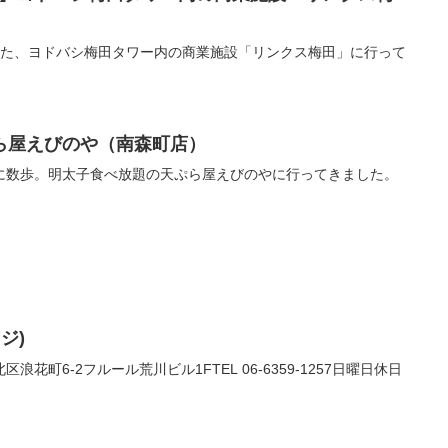
開業した、ヨドバシ梅田タワー内の商業施設「リンクス梅田」に行って
ら屋えびのや（南森町店）
に数歩。明太子食べ放題の天ぷら屋えびのやに行ってきました。
ジ)
浪花町6-2フルール荒川ビル1FTEL 06-6359-1257日曜日休日