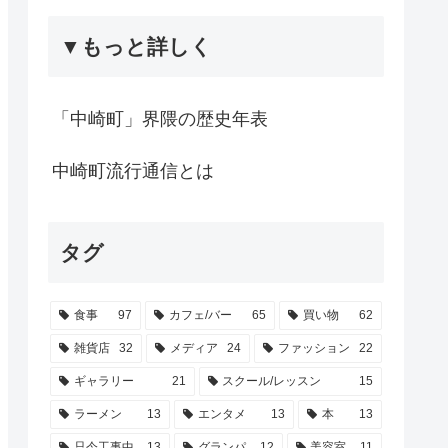
▼もっと詳しく
「中崎町」界隈の歴史年表
中崎町流行通信とは
タグ
食事
97
カフェ/バー
65
買い物
62
雑貨店
32
メディア
24
ファッション
22
ギャラリー
21
スクール/レッスン
15
ラーメン
13
エンタメ
13
本
13
只今工事中
13
グランパ
12
美容室
11