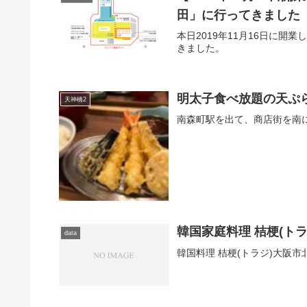
田」に行ってきました
本日2019年11月16日に
きました。
明太子食べ放題の天ぷ
天神橋2
南森町駅を出て、商店街を南
韓国家庭料理 桔梗(トラ
data
韓国料理 桔梗(トラジ)大阪市北区