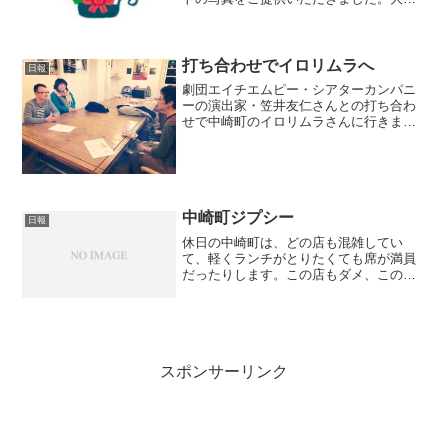
況だったようですね。www.flickr.comThis
is a Flickr badge showing items in ...
打ち合わせでイロリムラへ
日報
劇団エイチエムピー・シアターカンパニ
ーの演出家・笠井友仁さんとの打ち合わ
せで中崎町のイロリムラさんに行きまし
た。詳細はこちらです。
中崎町ジプシー
日報
休日の中崎町は、どの店も混雑してい
て、軽くランチがとりたくても席が満員
だったりします。この店もダメ、この店
も開いてない、そんなことを繰り返して
とぼとぼ歩き回ることになり、筆者はこ
れを中崎町ジプシーと呼んでいます。今
日もそんな日でした。
スポンサーリンク