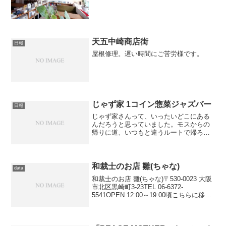
天五中崎商店街
日報
屋根修理。遅い時間にご苦労様です。
じゃず家 1コイン惣菜ジャズバー
日報
じゃず家さんって、いったいどこにある
んだろうと思っていました。モスからの
帰りに道、いつもと違うルートで帰ろう
としたら発見しました。惣菜ジャズバー
というのが興味深いですね。今度ふらり
と入ってみたいです。じゃず家大阪市北
区山崎町1-1906-6...
和裁士のお店 雛(ちゃな)
data
和裁士のお店 雛(ちゃな)〒530-0023 大阪
市北区黒崎町3-23TEL 06-6372-
5541OPEN 12:00～19:00頃こちらに移転
されました→新しい場所