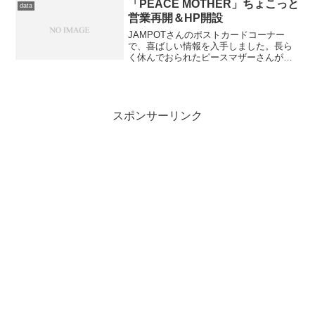
「PEACE MOTHER」ちょこっと
data
営業再開＆HP開設
JAMPOTさんのポストカードコーナー
で、喜ばしい情報を入手しました。長ら
く休んでおられたピースマザーさんが、
営業再開をされたそうです。2004年ごろ
の中津に職場があった頃、ピースマザー
さんのバランスセットが食べたくて、自
転車で通っておりま...
スポンサーリンク