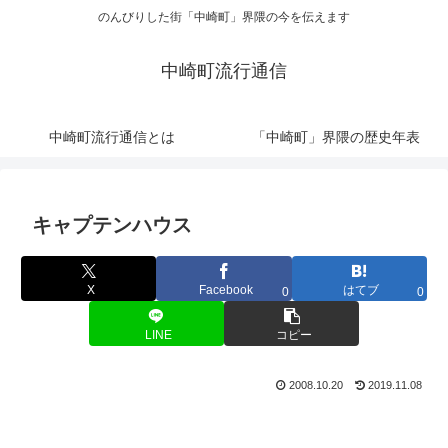
のんびりした街「中崎町」界隈の今を伝えます
中崎町流行通信
中崎町流行通信とは
「中崎町」界隈の歴史年表
キャプテンハウス
X
Facebook
はてブ
0
0
LINE
コピー
2008.10.20
2019.11.08