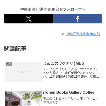
中崎町流行通信 編集部をフォローする
中崎町流行通信 編集部
関連記事
よゐこのワケアリ│MBS
日報
テレビをつけたら「よゐこのワケアリ」
という番組で中崎町が紹介されていまし
た。11月20日(火) 深夜11時55分 引用今
回はスタジオを飛び出して、よゐこの二
人と吉竹アナが大阪を散策し、気になる
ワケを見つけていく。もちろん、よゐこ
は「久しぶり...
iTohen Books Gallery Coffee
data
本庄西にあるギャラリーと本とコーヒー
のお店です。