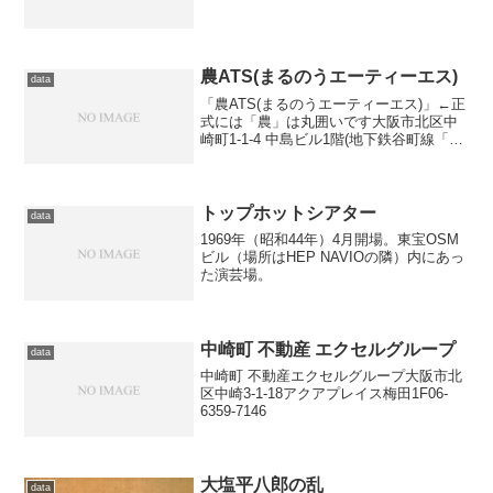
農ATS(まるのうエーティーエス)
data
「農ATS(まるのうエーティーエス)」←正
式には「農」は丸囲いです大阪市北区中
崎町1-1-4 中島ビル1階(地下鉄谷町線「中
崎町駅」4番出口を右に徒歩1分)TEL 06-
6359-8590
トップホットシアター
data
1969年（昭和44年）4月開場。東宝OSM
ビル（場所はHEP NAVIOの隣）内にあっ
た演芸場。
中崎町 不動産 エクセルグループ
data
中崎町 不動産エクセルグループ大阪市北
区中崎3-1-18アクアプレイス梅田1F06-
6359-7146
大塩平八郎の乱
data