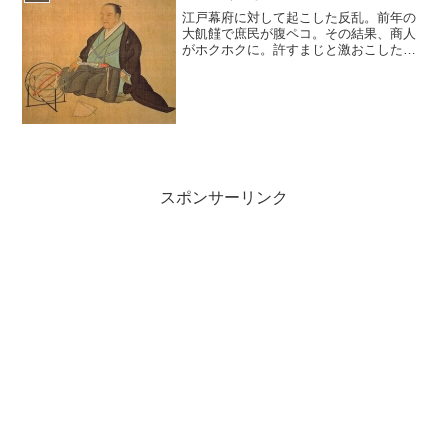
江戸幕府に対して起こした反乱。前年の
大飢饉で庶民が腹ペコ。その結果、商人
がホクホクに。許すまじと激おこしたの
は今の天満橋あたりで元与力（役人）だ
った大塩平八郎さん。
スポンサーリンク