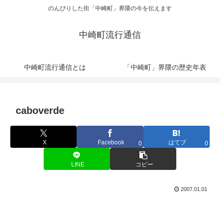
のんびりした街「中崎町」界隈の今を伝えます
中崎町流行通信
中崎町流行通信とは
「中崎町」界隈の歴史年表
caboverde
X
Facebook
はてブ
0
0
LINE
コピー
2007.01.01