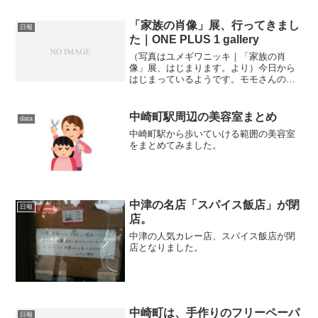
「家族の肖像」展、行ってきまし
日報
た｜ONE PLUS 1 gallery
（写真はユメギワニッキ｜「家族の肖
像」展、はじまります。より）今日から
はじまっているようです。モモさんの作
品もMyyさんの作品も、心が動く写真だ
なーと思いました。
中崎町駅周辺の美容室まとめ
data
中崎町駅から歩いていける範囲の美容室
をまとめてみました。
中津の名店「スパイス飯店」が閉
日報
店。
中津の人気カレー店、スパイス飯店が閉
店となりました。
中崎町は、手作りのフリーペーパ
日報