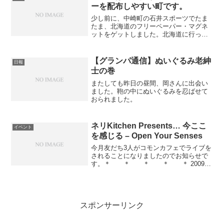
ーを配布しやすい町です。
少し前に、中崎町の石井スポーツでたま
たま、北海道のフリーペーパー・マグネ
ットをゲットしました。北海道に行った
際は、必ずゲットしようと思っていたも
のを手に入れて大いに喜び、中身に感動
して編集長の方に感想をメールで送った
【グランパ通信】ぬいぐるみ老紳
日報
ところ、ありがたいことに...
士の巻
またしても昨日の昼間、岡さんに出会い
ました。鞄の中にぬいぐるみを忍ばせて
おられました。
ネリKitchen Presents… 今ここ
イベント
を感じる – Open Your Senses
今月友だち3人がコモンカフェでライブを
されることになりましたのでお知らせで
す。＊ ＊ ＊ ＊ ＊ 2009年
6月18日(木) 19:30- (19:00 door) ネリ
Kitchen Presents... 「今ここを感じる –
...
スポンサーリンク